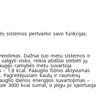
nės sistemos pertvarko savo funkcijas.
brendimas
. Dažnai tuo metu sistemos ir
lgyti visko, reikia atidžiai stebėti jų
suaugęs ramybės metu suvartoja
– 1,8 kcal. Paauglio fizinis aktyvumas
al. Pagreitėjusiam kaulų ir raumenų
auglio dienos energijos suvartojimas –
ie 3000 kcal sumai, o jeigu jis sportuoja