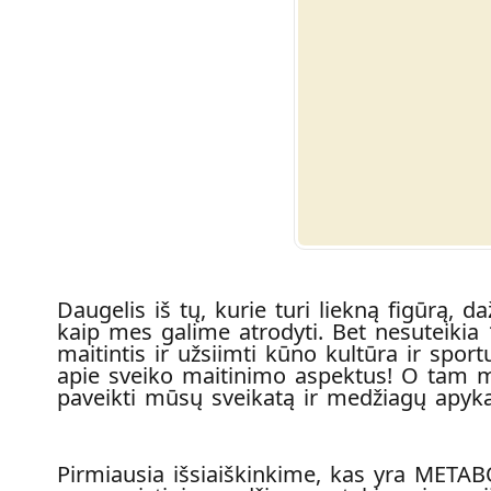
Daugelis iš tų, kurie turi liekną figūrą, d
kaip mes galime atrodyti. Bet nesuteikia 
maitintis ir užsiimti kūno kultūra ir sport
apie sveiko maitinimo aspektus! O tam mum
paveikti mūsų sveikatą ir medžiagų apyka
Pirmiausia išsiaiškinkime, kas yra META