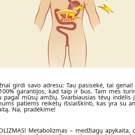
ažnai girdi savo adresu: Tau pasisekė, tai genai
100% garantijos, kad taip ir bus. Tam mes turi
u
pagal mūsų amžių. Svarbiausias tėvų indėlis į
s patiems reikėtų išsiaiškinti, kas yra su amži
itą. Na, pradėkime!
BOLIZMAS! Metabolizmas – medžiagų apykaita, c