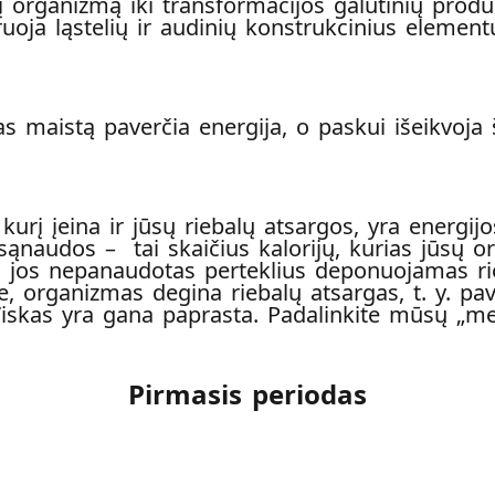
 organizmą iki transformacijos galutinių prod
ruoja ląstelių ir audinių konstrukcinius elementu
as maistą paverčia energija, o paskui išeikvoja 
į kurį įeina ir jūsų riebalų atsargos, yra energi
sąnaudos – tai skaičius kalorijų, kurias jūsų o
, jos nepanaudotas perteklius deponuojamas rie
organizmas degina riebalų atsargas, t. y. paver
 Viskas yra gana paprasta. Padalinkite mūsų „m
Pirmasis periodas