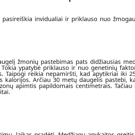
asireiškia invidualiai ir priklauso nuo žmoga
augelį žmonių pastebimas pats didžiausias med
 Tokia ypatybė priklauso ir nuo genetinių fakto
 Taipogi reikia nepamiršti, kad apytikriai iki
os kalorijos. Arčiau 30 metų daugelis pastebi,
zonų apimtis papildomais centimetrais. Tačiau r
tai.
ratimų, laikas pradėti. Medžiagų apykaitos greit