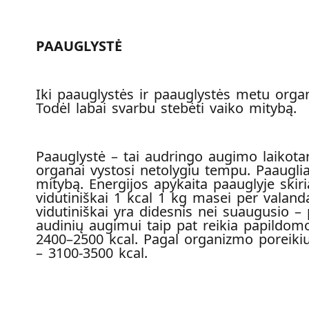
PAAUGLYSTĖ
Iki paauglystės ir paauglystės metu organi
Todėl labai svarbu stebėti vaiko mitybą.
Paauglystė – tai audringo augimo laikot
organai vystosi netolygiu tempu. Paaugliam
mitybą. Energijos apykaita paauglyje ski
vidutiniškai 1 kcal 1 kg masei per valan
vidutiniškai yra didesnis nei suaugusio – 
audinių augimui taip pat reikia papildom
2400–2500 kcal. Pagal organizmo poreikius
– 3100-3500 kcal.