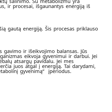
uktų šalinimo. Su metabolizmu yra
s, ir procesai, išgaunantys energiją iš
šią gautą energiją. Šis procesas priklauso
jos gavimo ir išeikvojimo balansas. Jūs
rganizmas eikvoja gyvenimui ir darbui. Jei
balų atsargų pavidalu. Jei mes
čia juos atgal į energiją. Tai darydami,
etabolinį gyvenimą“ įperiodus.