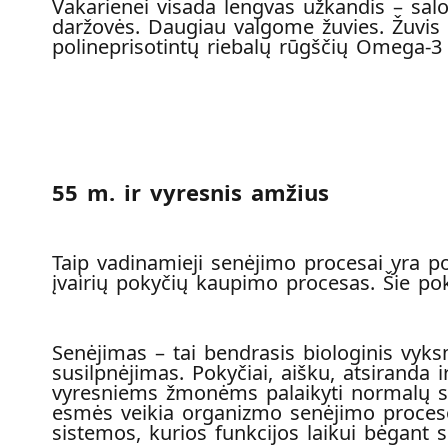
Vakarienei visada lengvas užkandis – salot
daržovės. Daugiau valgome žuvies. Žuvis i
polineprisotintų riebalų rūgščių Omega-3
55 m
.
ir vyresnis amžius
Taip vadinamieji senėjimo procesai yra p
įvairių pokyčių kaupimo procesas. Šie pokyč
Senėjimas – tai bendrasis biologinis v
susilpnėjimas. Pokyčiai, aišku, atsiranda 
vyresniems žmonėms palaikyti normalų sto
esmės veikia organizmo senėjimo proceso v
sistemos, kurios funkcijos laikui bėgant s