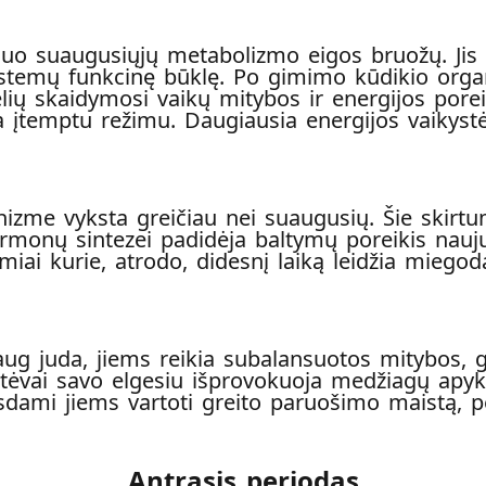
uo suaugusiųjų metabolizmo eigos bruožų. Jis n
sistemų funkcinę būklę. Po gimimo kūdikio orga
elių skaidymosi vaikų mitybos ir energijos pore
a įtemptu režimu. Daugiausia energijos vaikyst
izme vyksta greičiau nei suaugusių. Šie skirtu
ormonų sintezei padidėja baltymų poreikis naujų 
iai kurie, atrodo, didesnį laiką leidžia miegod
daug juda, jiems reikia subalansuotos mitybos, 
 tėvai savo elgesiu išprovokuoja medžiagų apy
dami jiems vartoti greito paruošimo maistą, per
Antrasis periodas