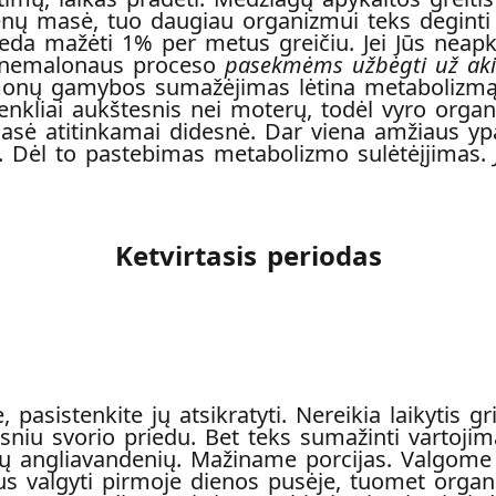
 masė, tuo daugiau organizmui teks deginti 
 mažėti 1% per metus greičiu. Jei Jūs neapkra
o nemalonaus
proceso
pasekmėms užbėgti už akių
ų gamybos sumažėjimas lėtina metabolizmą. M
nkliai aukštesnis nei moterų, todėl vyro organi
asė atitinkamai didesnė. Dar viena amžiaus 
Dėl to pastebimas metabolizmo sulėtėįjimas.
Ketvirtasis periodas
e, pasistenkite jų atsikratyti. Nereikia laikytis 
sniu svorio priedu. Bet teks sumažinti vartojimą
ųjų angliavandenių. Mažiname porcijas. Valgome
s valgyti pirmoje dienos pusėje, tuomet organiz