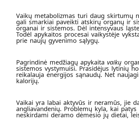
Vaikų metabolizmas turi daug skirtumų n
gali smarkiai paveikti atskirų organų ir 
organai ir sistemos. Dėl intensyvaus ląst
Todėl apykaitos procesai vaikystėje vykst
prie naujų gyvenimo sąlygų.
Pagrindinė medžiagų apykaita
vaikų
organ
sistemos vystymuisi. Prasidėjus lytinių h
reikalauja energijos sąnaudų. Net naujagim
kalorijų.
Vaikai yra labai aktyvūs ir neramūs, jie 
angliavandenių. Problemų kyla, kai patys
neskirdami deramo dėmesio jų dietai, leis