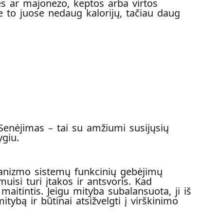
nės ar majonezo, keptos arba virtos
e to juose nedaug kalorijų, tačiau daug
Senėjimas – tai su amžiumi susijųsių
ygiu.
anizmo sistemų funkcinių gebėjimų
uisi turi įtakos ir antsvoris. Kad
itintis. Jeigu mityba subalansuota, ji iš
ybą ir būtinai atsižvelgti į virškinimo