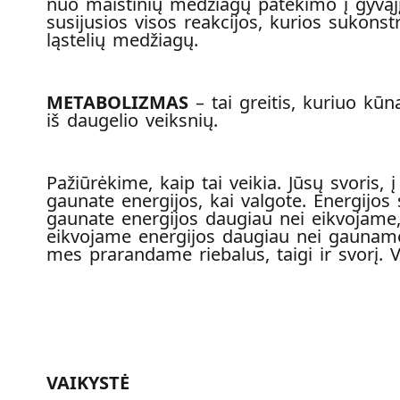
nuo maistinių medžiagų patekimo į gyvąjį
susijusios visos reakcijos, kurios sukonst
ląstelių medžiagų.
METABOLIZMAS
– tai greitis, kuriuo kūn
iš daugelio veiksnių.
Pažiūrėkime, kaip tai veikia. Jūsų svoris, 
gaunate energijos, kai valgote. Energijos 
gaunate energijos daugiau nei eikvojame
eikvojame energijos daugiau nei gauname, 
mes prarandame riebalus, taigi ir svorį.
VAIKYSTĖ