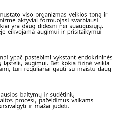
ustato viso organizmas veiklos toną ir
nizme aktyviai formuojasi svarbiausi
ikiai yra daug didesni nei suaugusiųjų.
ėje eikvojama augimui ir prisitaikymui
mai ypač pastebimi vykstant endokrininės
ląstelių augimui. Bet kokia fizinė veikla
ami, turi reguliariai gauti su maistu daug
gausios baltymų ir sudėtinių
kaitos procesų pažeidimus vaikams,
sivalgyti ir mažai judėti.