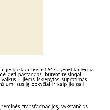
! Ir jie kažkuo teisūs! 91% genetika lemia,
me dėti pastangas, būtent teisingai
 vaikus – jiems įskiepytas supratimas
umi susiję pokyčiai ir kaip jie gali
heminės transformacijos, vykstančios