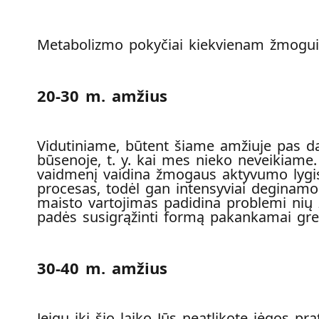
Metabolizmo pokyčiai kiekvienam žmogui p
20-30 m. amžius
Vidutiniame, būtent šiame amžiuje pas d
būsenoje, t. y. kai mes nieko neveikiame.
vaidmenį vaidina žmogaus aktyvumo lygis.
procesas, todėl gan intensyviai deginam
maisto vartojimas padidina problemi nių 
padės susigrąžinti formą pakankamai grei
30-40 m
. am
žius
Jeigu iki šio laiko Jūs neatlikote jėgos p