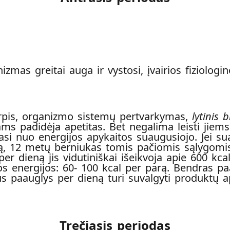
zmas greitai auga ir vystosi, įvairios fiziologi
arpis, organizmo sistemų pertvarkymas,
lytinis 
s padidėja apetitas. Bet negalima leisti jiems va
riasi nuo energijos apykaitos suaugusiojo. Jei 
dą, 12 metų berniukas tomis pačiomis sąlygomis 
per dieną jis vidutiniškai išeikvoja apie 600 kc
os energijos: 60- 100 kcal per parą. Bendras pa
 paauglys per dieną turi suvalgyti produktų ap
Trečiasis periodas