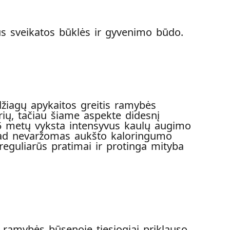
us sveikatos būklės ir gyvenimo būdo.
žiagų apykaitos greitis ramybės
rių, tačiau šiame aspekte didesnį
 25 metų vyksta intensyvus kaulų augimo
 kad nevaržomas aukšto kaloringumo
eguliarūs pratimai ir protinga mityba
is ramybės būsenoje tiesiogiai priklauso