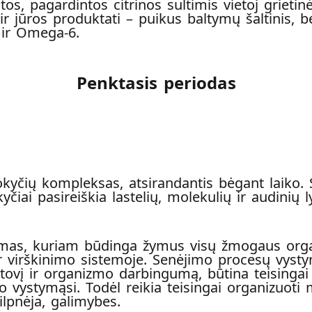
os, pagardintos citrinos sultimis vietoj grieti
r jūros produktati – puikus baltymų šaltinis, b
 ir Omega-6.
Penktasis periodas
okyčių kompleksas, atsirandantis bėgant laiko. 
iai pasireiškia lastelių, molekulių ir audinių l
yksmas, kuriam būdinga žymus visų žmogaus org
ir virškinimo sistemoje. Senėjimo procesų vystym
vį ir organizmo darbingumą, būtina teisingai ma
ystymąsi. Todėl reikia teisingai organizuoti mit
ilpnėja, galimybes.