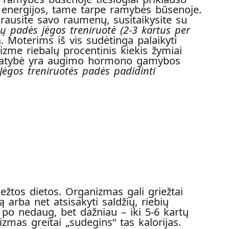
energijos, tame tarpe ramybės būsenoje.
usite savo raumenų, susitaikysite su
 padės jėgos treniruotė (2-3 kartus per
oterims iš vis sudėtinga palaikyti
zme riebalų procentinis kiekis žymiai
ypatybė yra augimo hormono gamybos
Jėgos treniruotės padės padidinti
griežtos dietos. Organizmas gali griežtai
 arba net atsisakyti saldžių, riebių
 po nedaug, bet dažniau – iki 5-6 kartų
mas greitai „sudegins“ tas kalorijas.