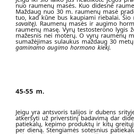
nuo raumenų masės. Kuo didesnė raumenų
Maždaug nuo 30 m. raumenų masė pradeda
tuo, kad kūne bus kaupiami riebalai. Ši
savaitę).
Raumenų masės ir augimo hormon
raumenų masę. Vyrų testosterono lygis že
mažesnis nei moterų. O vyrų raumenų m
sumažėjimas sulaukus maždaug 30 metų. 
gaminamo augimo hormono kiekį.
45-55 m
.
Jeigu yra antsvoris talijos ir dubens srityj
atkeršyti už priverstinį badavimą dar dide
patiekalų, kepimo produktų ir kitų greit
per dieną. Stengiamės sotesnius patiekalu