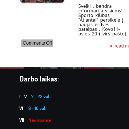
Sveiki , bendra
informacija visiems!!!
Sporto klubas
“Atlantai” persikėlė į
naujas erdves
patalpas . Kovo11-
osios 20 ( virš pašto).
on
Comments Off
read m
Naujos
sporto
klubo
patalpos!
Darbo laikas:
I - V
7 - 22 val.
VI
9 - 16 val.
VII
Nedirbame