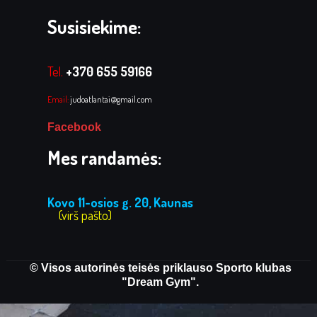
Susisiekime:
Tel.
+370 655 59166
Email:
judoatlantai@gmail.com
Facebook
Mes randamės:
Kovo 11-osios g. 20, Kaunas
(virš pašto)
© Visos autorinės teisės priklauso Sporto klubas
"Dream Gym".