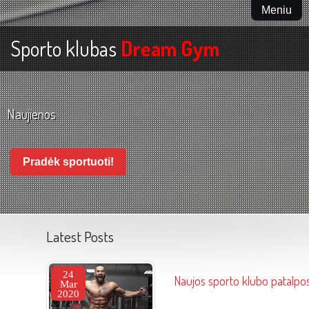
Meniu
Sporto klubas
Dream Gym
Naujienos
Pradėk sportuoti!
Latest Posts
24
Naujos sporto klubo patalpos
Mar
2020