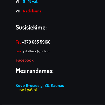
VI
9 - 16 val.
VII
Nedirbame
Susisiekime:
Tel.
+370 655 59166
Email:
judoatlantai@gmail.com
Facebook
Mes randamės:
Kovo 11-osios g. 20, Kaunas
(virš pašto)