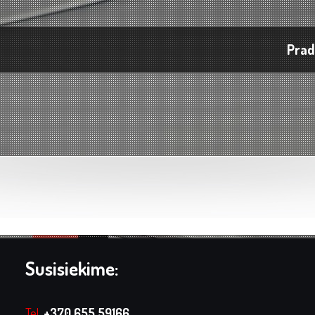
Prad
Susisiekime:
Tel.
+370 655 59166