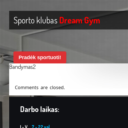
Sporto klubas
Dream Gym
Pradėk sportuoti!
Bandymas2
Comments are closed.
Darbo laikas:
I - V
7 - 22 val.