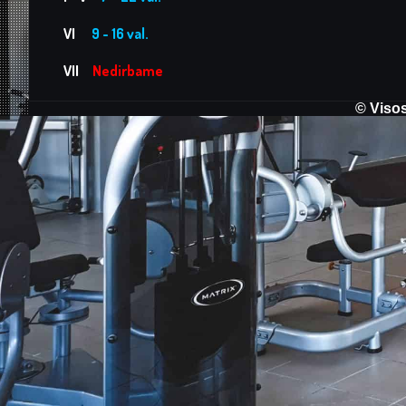
VI
9 - 16 val.
VII
Nedirbame
© Visos