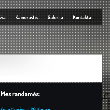
žia
Kainoraštis
Galerija
Kontaktai
Mes randamės:
Kovo 11-osios g. 20, Kaunas