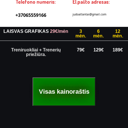
Telefono numeris:
El.pašto adresas:
+37065559166
judoatlantai@gmail.com
LAISVAS GRAFIKAS
29€/mėn
3
6
12
mėn.
mėn.
mėn.
Treniruokliai + Trenerių
79€
129€
189€
priežiūra.
Visas kainoraštis