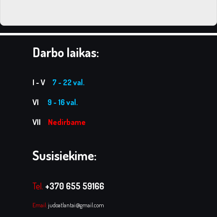
Darbo laikas:
I - V
7 - 22 val.
VI
9 - 16 val.
VII
Nedirbame
Susisiekime:
Tel.
+370 655 59166
Email:
judoatlantai@gmail.com