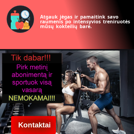
Atgauk jėgas ir pamaitink savo
raumenis po intensyvios treniruotės
mūsų kokteilių bare.
Kontaktai