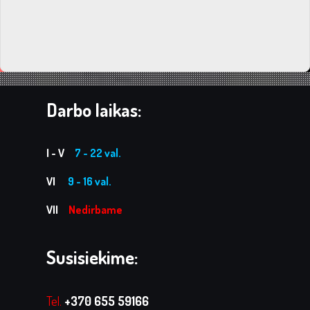
Darbo laikas:
I - V
7 - 22 val.
VI
9 - 16 val.
VII
Nedirbame
Susisiekime:
Tel.
+370 655 59166