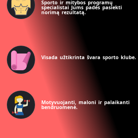
Sporto ir mitybos programų
specialistai Jums padės pasiekti
norimą rezultatą.
Visada užtikrinta švara sporto klube.
Motyvuojanti, maloni ir palaikanti
bendruomenė.