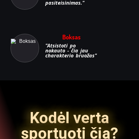
pasiteisinimas."
Boksas
"Atsistoti po
nokauto - čia jau
charakterio bruožas"
Kodėl verta
sportuoti čia?