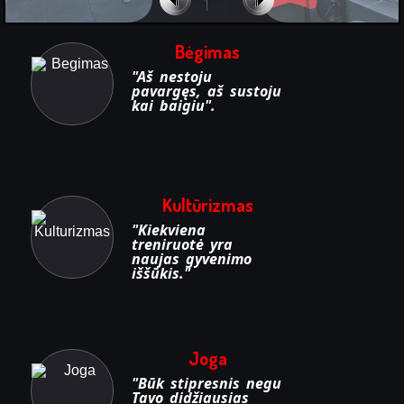
Bėgimas
"Aš nestoju
pavargęs, aš sustoju
kai baigiu".
Kultūrizmas
"Kiekviena
treniruotė yra
naujas gyvenimo
iššūkis."
Joga
"Būk stipresnis negu
Tavo didžiausias