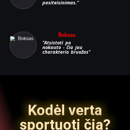
pasiteisinimas."
Boksas
"Atsistoti po
nokauto - čia jau
charakterio bruožas"
Kodėl verta
sportuoti čia?