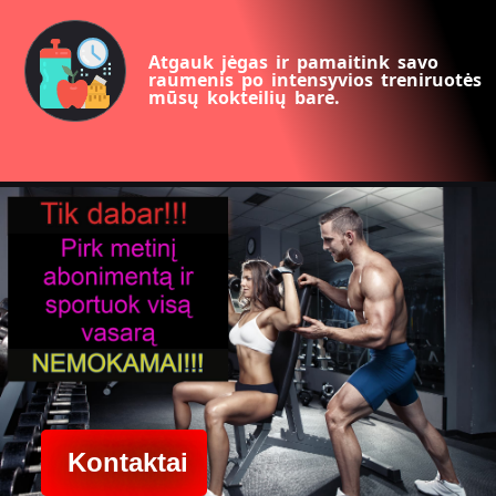
Atgauk jėgas ir pamaitink savo
raumenis po intensyvios treniruotės
mūsų kokteilių bare.
Kontaktai