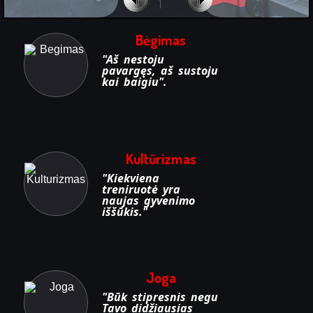
Bėgimas
"Aš nestoju
pavargęs, aš sustoju
kai baigiu".
Kultūrizmas
"Kiekviena
treniruotė yra
naujas gyvenimo
iššūkis."
Joga
"Būk stipresnis negu
Tavo didžiausias