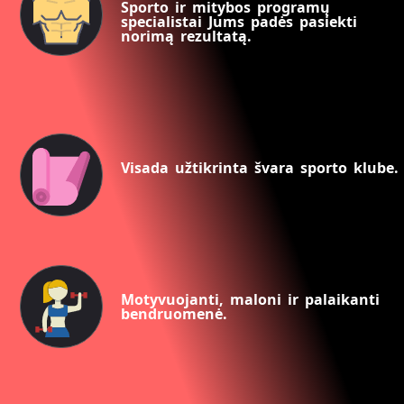
Sporto ir mitybos programų
specialistai Jums padės pasiekti
norimą rezultatą.
Visada užtikrinta švara sporto klube.
Motyvuojanti, maloni ir palaikanti
bendruomenė.