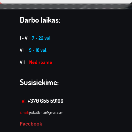
Darbo laikas:
I - V
7 - 22 val.
VI
9 - 16 val.
VII
Nedirbame
Susisiekime:
Tel.
+370 655 59166
Email:
judoatlantai@gmail.com
Facebook