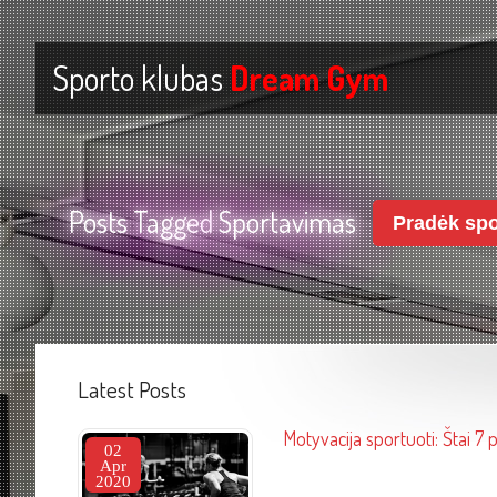
Sporto klubas
Dream Gym
Posts Tagged
Sportavimas
Pradėk spo
Latest Posts
Motyvacija sportuoti: Štai 7 
02
Apr
2020