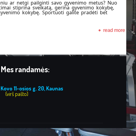
sniu ar netgi pailginti savo gyvenimo metus? Nuo
atimai stiprina sveikatą, gerina gyvenimo kokybę,
yvenimo kokybę. Sportuoti galite pradėti bet
read more
Mes randamės:
Kovo 11-osios g. 20, Kaunas
(virš pašto)