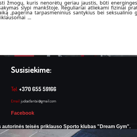
ti žmogų, kuris nenorėtų geriau jaustis, būti energinge
sakymas slypi mankštoje. Reguliariai atliekami fiziniai pr
iką ,pagerina tarpasmeninius santykius bei seksualinio g
klausomai ...
Susisiekime:
Tel.
+370 655 59166
Email:
judoatlantai@gmail.com
Facebook
 autorinės teisės priklauso Sporto klubas "Dream Gym".