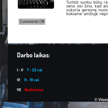
Turbūt sunku būtų ras
seno visi žino, kad at
sukuria geresnę nuota
kokiame amžiuje nepri
on
Comments Off
Motyvacija
sportuoti:
Štai
7
priežastys,
kodėl
verta
pradėti
Darbo laikas:
sportuoti
jau
dabar
I - V
7 - 22 val.
VI
9 - 16 val.
VII
Nedirbame
© Visos