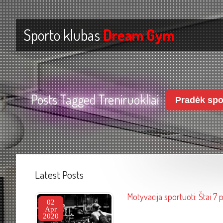
Sporto klubas
Dream Gym
Posts Tagged
Treniruokliai
Pradėk spo
Latest Posts
Motyvacija sportuoti: Štai 7 
02
Apr
2020