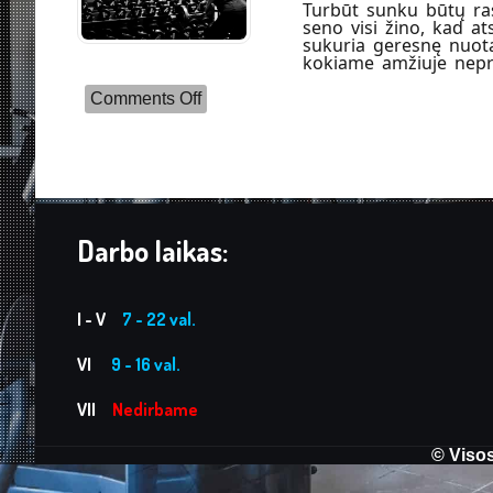
Turbūt sunku būtų ras
seno visi žino, kad at
sukuria geresnę nuota
kokiame amžiuje nepri
on
Comments Off
Motyvacija
sportuoti:
Štai
7
priežastys,
kodėl
verta
pradėti
Darbo laikas:
sportuoti
jau
dabar
I - V
7 - 22 val.
VI
9 - 16 val.
VII
Nedirbame
© Visos