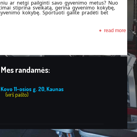
sniu ar netgi pailginti savo gyvenimo metus? Nuo
atimai stiprina sveikatą, gerina gyvenimo kokybę,
yvenimo kokybę. Sportuoti galite pradėti bet
read more
Mes randamės:
Kovo 11-osios g. 20, Kaunas
(virš pašto)