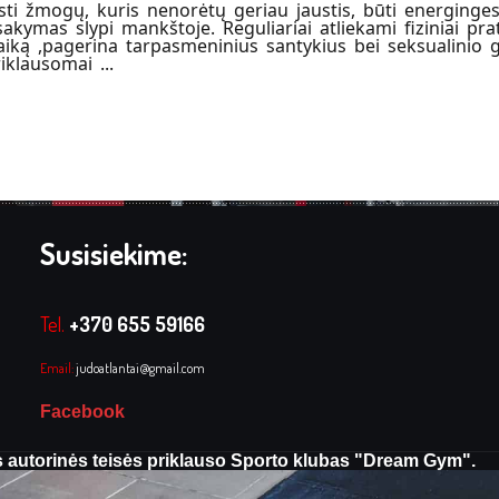
ti žmogų, kuris nenorėtų geriau jaustis, būti energinge
sakymas slypi mankštoje. Reguliariai atliekami fiziniai pr
iką ,pagerina tarpasmeninius santykius bei seksualinio g
klausomai ...
Susisiekime:
Tel.
+370 655 59166
Email:
judoatlantai@gmail.com
Facebook
 autorinės teisės priklauso Sporto klubas "Dream Gym".