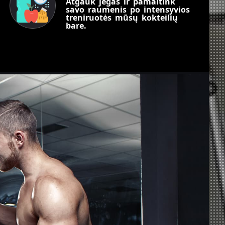
Atgauk jėgas ir pamaitink
savo raumenis po intensyvios
treniruotės mūsų kokteilių
bare.