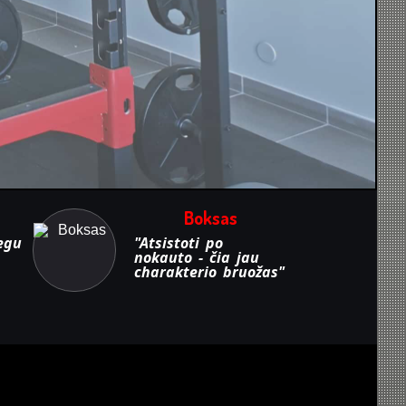
Boksas
egu
"Atsistoti po
nokauto - čia jau
charakterio bruožas"