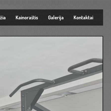
žia
Kainoraštis
Galerija
Kontaktai