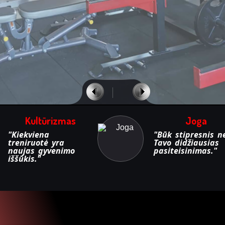
Kultūrizmas
Joga
"Kiekviena
"Būk stipresnis n
treniruotė yra
Tavo didžiausias
naujas gyvenimo
pasiteisinimas."
iššūkis."