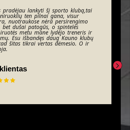
s pradėjau lankyti šį sporto klubą,tai
eniruoklių ten pilnai gana, visur
ara, nuotraukose nėra persirengimo
 bet dušai patogūs, o spintelės
niruotės metu mane lydėjo treneris ir
timų. Esu išbandęs daug Kauno klubų
kad šitas tikrai vertas dėmesio. O ir
ja.
klientas