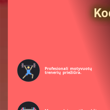
Ko
Profesionali motyvuotų
trenerių priežiūra.