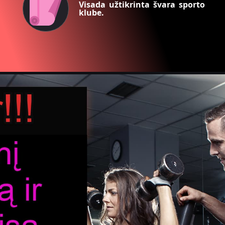
Visada užtikrinta švara sporto
klube.