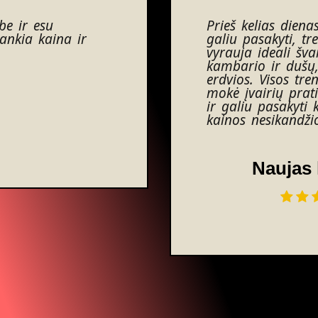
be ir esu
Prieš kelias diena
ankia kaina ir
galiu pasakyti, tr
vyrauja ideali šv
kambario ir dušų,
erdvios. Visos tre
mokė įvairių pra
ir galiu pasakyti 
kainos nesikandžio
Naujas 