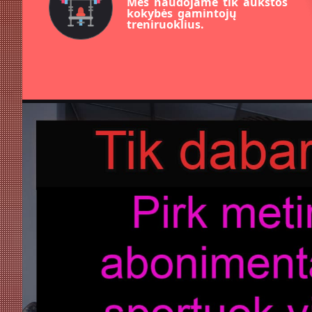
Mes naudojame tik aukštos
kokybės gamintojų
treniruoklius.